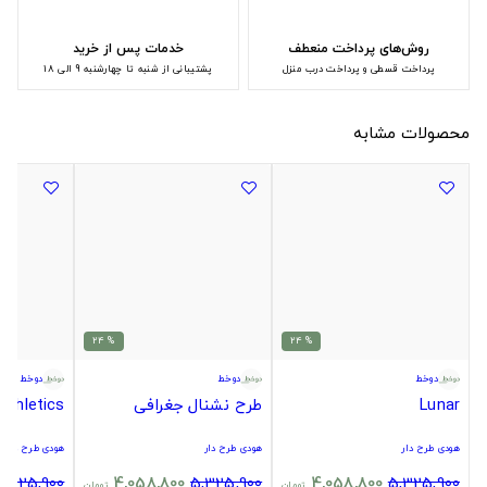
روش‌های پرداخت منعطف
خدمات پس از خرید
پرداخت قسطی و پرداخت درب منزل
پشتیبانی از شنبه تا چهارشنبه 9 الی 18
محصولات مشابه
% 24
% 24
دوخط
دوخط
دوخط
Lunar
طرح نشنال جغرافی
Athletics
هودی طرح دار
هودی طرح دار
هودی طرح دار
5,325,900
4,058,800
5,325,900
4,058,800
5,325,900
تومان
تومان