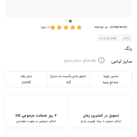
star
star
star
star
star
GP-MFN4XC - کد 75385
(0 نظر)
لباس
هودی طرح دار
رنگ
راهنمای سایزبندی
info
سایز لباس
جنس پارچه
تنخور لباس (نسبت به سایز)
مدل یقه
سه نخ پنبه
آزاد
کلاه‌دار
تحویل در کمترین زمان
۷ روز ضمانت مرجوعی کالا
امکان تحویل با پیک فوری و چاپار
امکان مرجوعی در صورت نارضایتی