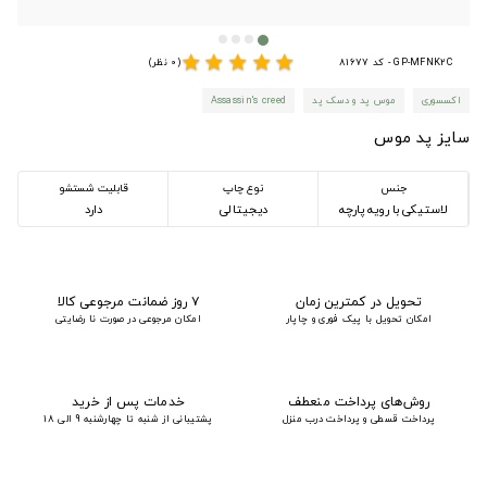
star
star
star
star
star
GP-MFNK2C - کد 81677
(0 نظر)
اکسسوری
موس پد و دسک پد
Assassin's creed
سایز پد موس
جنس
نوع چاپ
قابلیت شستشو
لاستیکی با رویه پارچه
دیجیتالی
دارد
تحویل در کمترین زمان
۷ روز ضمانت مرجوعی کالا
امکان تحویل با پیک فوری و چاپار
امکان مرجوعی در صورت نا رضایتی
روش‌های پرداخت منعطف
خدمات پس از خرید
پرداخت قسطی و پرداخت درب منزل
پشتیبانی از شنبه تا چهارشنبه 9 الی 18