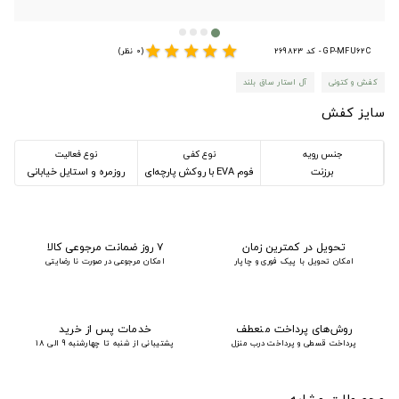
star
star
star
star
star
GP-MFU62C - کد 269823
(0 نظر)
کفش و کتونی
آل استار ساق بلند
سایز کفش
جنس رویه
نوع کفی
نوع فعالیت
برزنت
فوم EVA با روکش پارچه‌ای
روزمره و استایل خیابانی
تحویل در کمترین زمان
۷ روز ضمانت مرجوعی کالا
امکان تحویل با پیک فوری و چاپار
امکان مرجوعی در صورت نا رضایتی
روش‌های پرداخت منعطف
خدمات پس از خرید
پرداخت قسطی و پرداخت درب منزل
پشتیبانی از شنبه تا چهارشنبه 9 الی 18
محصولات مشابه