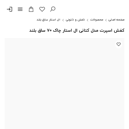
login
menu
صفحه اصلی
محصولات
کفش و کتونی
آل استار ساق بلند
کفش اسپرت مدل کتانی ال استار چاک 70 ساق بلند