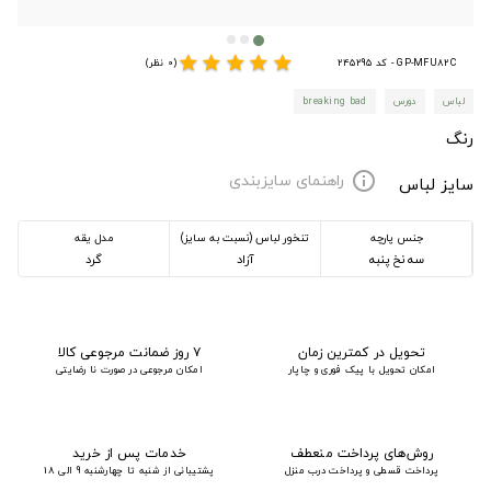
star
star
star
star
star
GP-MFU82C - کد 245295
(0 نظر)
لباس
دورس
breaking bad
رنگ
راهنمای سایزبندی
info
سایز لباس
جنس پارچه
تنخور لباس (نسبت به سایز)
مدل یقه
سه نخ پنبه
آزاد
گرد
تحویل در کمترین زمان
۷ روز ضمانت مرجوعی کالا
امکان تحویل با پیک فوری و چاپار
امکان مرجوعی در صورت نا رضایتی
روش‌های پرداخت منعطف
خدمات پس از خرید
پرداخت قسطی و پرداخت درب منزل
پشتیبانی از شنبه تا چهارشنبه 9 الی 18