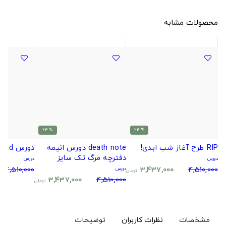
محصولات مشابه
% 24
% 24
RIP طرح آغاز شب ابدی!
death note دورس انیمه
دورس radiohead
دفترچه مرگ تک سایز
دورس
دورس
4,510,000
3,437,000
4,510,000
دورس
تومان
3,437,000
4,510,000
تومان
مشخصات
نظرات کاربران
توضیحات