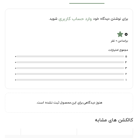
وارد حساب کاربری
برای نوشتن دیدگاه خود
شوید.
۰
star
براساس 0 نفر
مجموع امتیازات
0
5
0
4
0
3
0
2
0
1
هنوز دیدگاهی برای این محصول ثبت نشده است.
کالکشن های مشابه