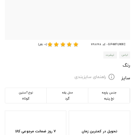
star
star
star
star
star
GP-MFUWXC - کد 248268
(0 نظر)
لباس
تیشرت
رنگ
راهنمای سایزبندی
info
سایز
جنس پارچه
مدل یقه
نوع آستین
نخ پنبه
گرد
کوتاه
تحویل در کمترین زمان
۷ روز ضمانت مرجوعی کالا