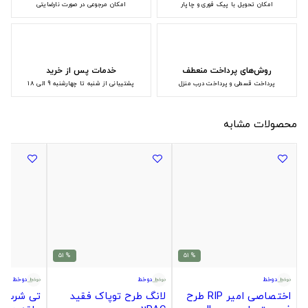
امکان تحویل با پیک فوری و چاپار
امکان مرجوعی در صورت نارضایتی
روش‌های پرداخت منعطف
خدمات پس از خرید
پرداخت قسطی و پرداخت درب منزل
پشتیبانی از شنبه تا چهارشنبه 9 الی 18
محصولات مشابه
% 51
% 51
دوخط
دوخط
دوخط
اختصاصی امیر RIP طرح
لانگ طرح توپاک فقید
تی شرت ک