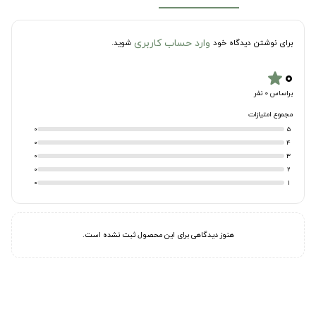
وارد حساب کاربری
برای نوشتن دیدگاه خود
شوید.
۰
star
براساس 0 نفر
مجموع امتیازات
0
5
0
4
0
3
0
2
0
1
هنوز دیدگاهی برای این محصول ثبت نشده است.