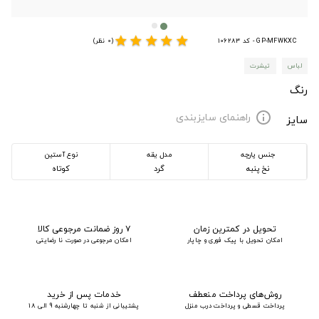
star
star
star
star
star
GP-MFWKXC - کد 106283
(0 نظر)
لباس
تیشرت
رنگ
راهنمای سایزبندی
info
سایز
جنس پارچه
مدل یقه
نوع آستین
نخ پنبه
گرد
کوتاه
تحویل در کمترین زمان
۷ روز ضمانت مرجوعی کالا
امکان تحویل با پیک فوری و چاپار
امکان مرجوعی در صورت نا رضایتی
روش‌های پرداخت منعطف
خدمات پس از خرید
پرداخت قسطی و پرداخت درب منزل
پشتیبانی از شنبه تا چهارشنبه 9 الی 18