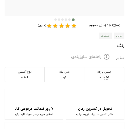
star
star
star
star
star
GP-MFXP2C - کد 144336
(0 نظر)
لباس
تیشرت
رنگ
راهنمای سایزبندی
info
سایز
جنس پارچه
مدل یقه
نوع آستین
نخ پنبه
گرد
کوتاه
تحویل در کمترین زمان
۷ روز ضمانت مرجوعی کالا
امکان تحویل با پیک فوری و چاپار
امکان مرجوعی در صورت نارضایتی