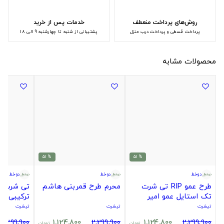
روش‌های پرداخت منعطف
خدمات پس از خرید
پرداخت قسطی و پرداخت درب منزل
پشتیبانی از شنبه تا چهارشنبه 9 الی 18
محصولات مشابه
% 51
% 51
دوخط
دوخط
دوخط
طرح عمو RIP تی شرت
محرم طرح قمربنی هاشم
تی شرت د
تک استایل عمو امیر
ترکیبی در
تعداد محدود!!!
تیشرت
تیشرت
تیشرت
2,299,900
1,124,800
2,299,900
1,124,800
2,299,900
تومان
تومان