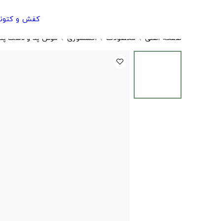
کفش و کتون
صفحه اصلی
محصولات
اکسسوری
موس پد و دسک پد