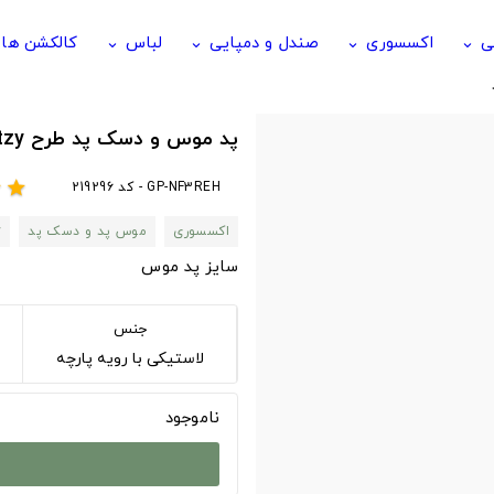
ی
اکسسوری
صندل و دمپایی
لباس
کالکشن ها
keyboard_arrow_down
keyboard_arrow_down
keyboard_arrow_down
keyboard_arrow_down
پد موس و دسک پد طرح itzy ایتزی طرح Itzy Born To Be Cassette
GP-NF3REH - کد 219296
r
star
اکسسوری
موس پد و دسک پد
y
سایز پد موس
جنس
لاستیکی با رویه پارچه
ناموجود