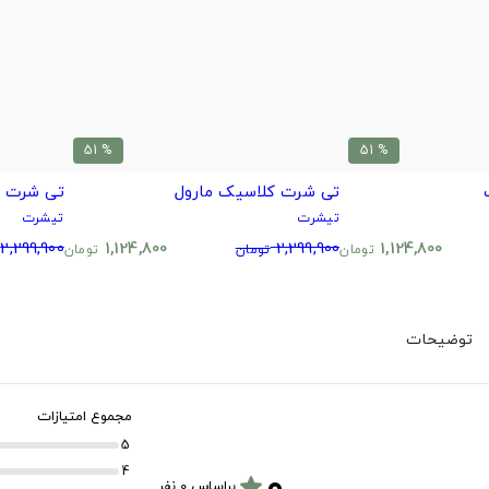
% 51
% 51
تی شرت کلاسیک مارول
تی شرت ک
تیشرت
تیشرت
2,299,900
1,124,800
2,299,900
1,124,800
تومان
تومان
تومان
توضیحات
مجموع امتیازات
5
۰
4
star
براساس 0 نفر