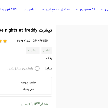
ی
اکسسوری
صندل و دمپایی
لباس
کالکشن ها
keyboard_arrow_down
keyboard_arrow_down
keyboard_arrow_down
keyboard_arrow_down
تیشرت Five nights at freddy طرح Freddy Fazbear
GP-NF46EH - کد 67627
ar
star
لباس
تیشرت
رنگ
سایز
راهنمای سایزبندی
info
جنس پارچه
نخ پنبه
1,124,800
تومان