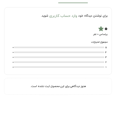
وارد حساب کاربری
برای نوشتن دیدگاه خود
شوید.
۰
star
براساس 0 نفر
مجموع امتیازات
0
5
0
4
0
3
0
2
0
1
هنوز دیدگاهی برای این محصول ثبت نشده است.