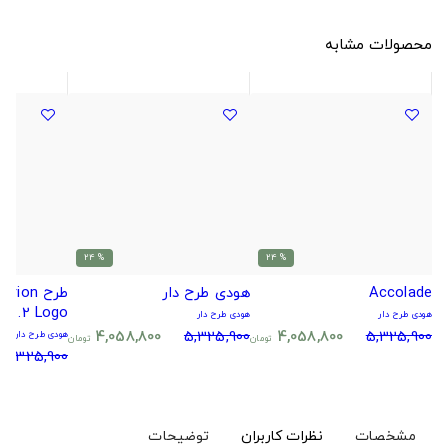
محصولات مشابه
% 24
% 24
Accolade
هودی طرح دار
طرح on
2 Logo.
هودی طرح دار
هودی طرح دار
4,058,800
5,325,900
4,058,800
5,325,900
هودی طرح دار
تومان
تومان
5,325,900
مشخصات
نظرات کاربران
توضیحات