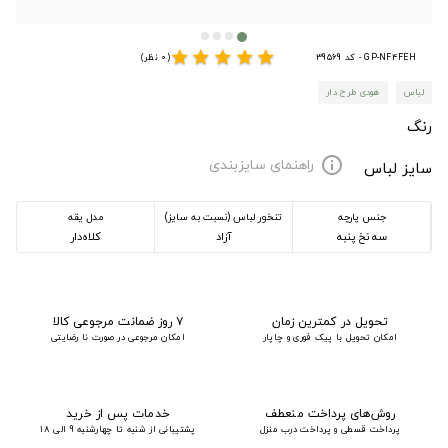
star
star
star
star
star
GP-NF4FEH - کد 39569
(0 نظر)
لباس
هودی طرح دار
رنگ
راهنمای سایزبندی
info
سایز لباس
جنس پارچه
تنخور لباس (نسبت به سایز)
مدل یقه
سه نخ پنبه
آزاد
کلاه‌دار
تحویل در کمترین زمان
۷ روز ضمانت مرجوعی کالا
امکان تحویل با پیک فوری و چاپار
امکان مرجوعی در صورت نا رضایتی
روش‌های پرداخت منعطف
خدمات پس از خرید
پرداخت قسطی و پرداخت درب منزل
پشتیبانی از شنبه تا چهارشنبه 9 الی 18