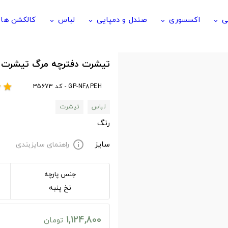
ی
اکسسوری
صندل و دمپایی
لباس
کالکشن ها
keyboard_arrow_down
keyboard_arrow_down
keyboard_arrow_down
keyboard_arrow_down
تیشرت دفترچه مرگ تیشرت انیمه ote
GP-NF8PEH - کد 35673
r
star
لباس
تیشرت
رنگ
سایز
راهنمای سایزبندی
info
جنس پارچه
نخ پنبه
1,124,800
تومان