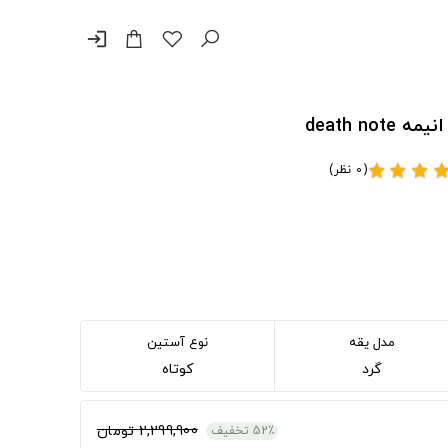
login
death n
(0 نظر)
star
star
star
sta
مدل یقه
نوع آستین
گرد
کوتاه
2,299,900 تومان
52٪ تخفیف