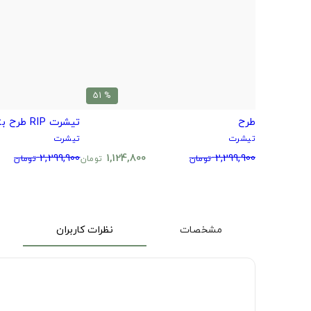
% 51
طرح
تیشرت RIP طرح بتمن مشکی سفید
تیشرت
تیشرت
2,299,900
1,124,800
2,299,900
تومان
تومان
تومان
مشخصات
نظرات کاربران