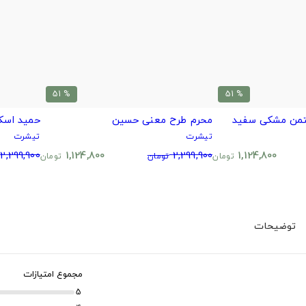
% 51
% 51
محرم طرح معنی حسین
حمید اسک
تیشرت
تیشرت
2,299,900
1,124,800
2,299,900
1,124,800
تومان
تومان
تومان
توضیحات
مجموع امتیازات
5