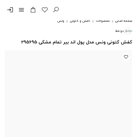
login
menu
صفحه اصلی
محصولات
کفش و کتونی
ونس
دوخط
کفش کتونی ونس مدل پول اند بیر تمام مشکی 295695