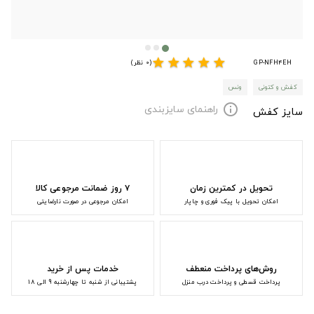
star
star
star
star
star
GP-NFH4EH
(0 نظر)
کفش و کتونی
ونس
راهنمای سایزبندی
info
سایز کفش
تحویل در کمترین زمان
۷ روز ضمانت مرجوعی کالا
امکان تحویل با پیک فوری و چاپار
امکان مرجوعی در صورت نارضایتی
روش‌های پرداخت منعطف
خدمات پس از خرید
پرداخت قسطی و پرداخت درب منزل
پشتیبانی از شنبه تا چهارشنبه 9 الی 18