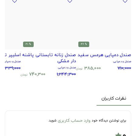
% 41
% 46
صندل دمپایی هرمس سفید
صندل زنانه تابستانی پاشنه
اسلیپر تد
دار مشکی
صندل و دمپایی
صندل و دمپایی
1,339,000
385,000
710,000
صندل و دمپایی
تومان
740,300
1,244,300
تومان
نظرات کاربران
وارد حساب کاربری
برای نوشتن دیدگاه خود
شوید.
۰
star