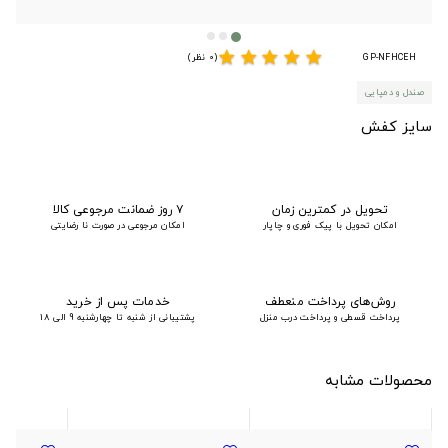
star
star
star
star
star
GP-NFHCEH
(0 نظر)
صندل و دمپایی
سایز کفش
تحویل در کمترین زمان
۷ روز ضمانت مرجوعی کالا
امکان تحویل با پیک فوری و چاپار
امکان مرجوعی در صورت نا رضایتی
روش‌های پرداخت منعطف
خدمات پس از خرید
پرداخت قسطی و پرداخت درب منزل
پشتیبانی از شنبه تا چهارشنبه 9 الی 18
محصولات مشابه