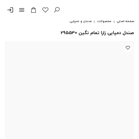
login
menu
صفحه اصلی
محصولات
صندل و دمپایی
صندل دمپایی زارا تمام نگین 295530