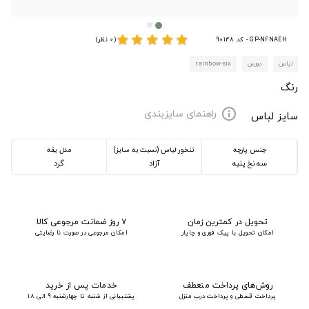
star
star
star
star
star
GP-NFNAEH - کد 90148
(0 نظر)
لباس
دورس
rainbow-six
رنگ
راهنمای سایزبندی
info
سایز لباس
جنس پارچه
تنخور لباس (نسبت به سایز)
مدل یقه
سه نخ پنبه
آزاد
گرد
تحویل در کمترین زمان
۷ روز ضمانت مرجوعی کالا
امکان تحویل با پیک فوری و چاپار
امکان مرجوعی در صورت نا رضایتی
روش‌های پرداخت منعطف
خدمات پس از خرید
پرداخت قسطی و پرداخت درب منزل
پشتیبانی از شنبه تا چهارشنبه 9 الی 18