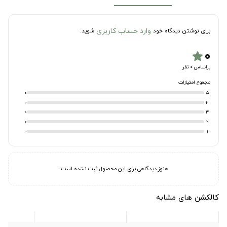
وارد حساب کاربری
برای نوشتن دیدگاه خود
شوید.
۰
star
براساس 0 نفر
مجموع امتیازات
0
5
0
4
0
3
0
2
0
1
هنوز دیدگاهی برای این محصول ثبت نشده است.
کالکشن های مشابه