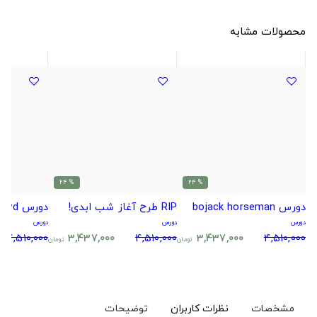
محصولات مشابه
% 24
% 24
دورس bojack horseman
RIP طرح آغاز شب ابدی!
دورس Pink Floyd
دورس
دورس
دورس
4,510,000
3,437,000
4,510,000
3,437,000
4,510,000
تومان
تومان
مشخصات
نظرات کاربران
توضیحات