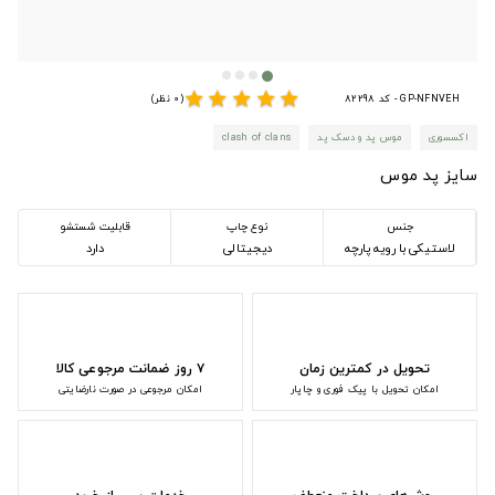
star
star
star
star
star
GP-NFNVEH - کد 82298
(0 نظر)
اکسسوری
موس پد و دسک پد
clash of clans
سایز پد موس
جنس
نوع چاپ
قابلیت شستشو
لاستیکی با رویه پارچه
دیجیتالی
دارد
تحویل در کمترین زمان
۷ روز ضمانت مرجوعی کالا
امکان تحویل با پیک فوری و چاپار
امکان مرجوعی در صورت نارضایتی