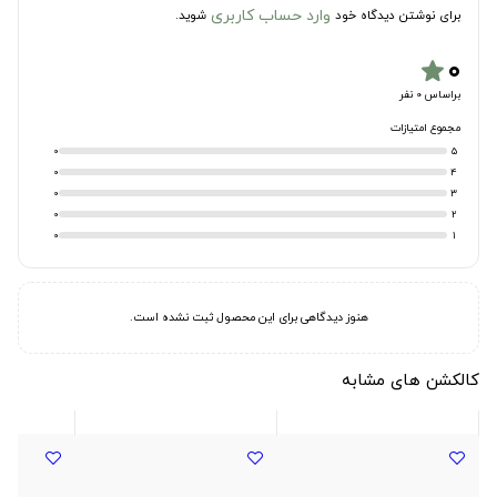
وارد حساب کاربری
برای نوشتن دیدگاه خود
شوید.
۰
star
براساس 0 نفر
مجموع امتیازات
0
5
0
4
0
3
0
2
0
1
هنوز دیدگاهی برای این محصول ثبت نشده است.
کالکشن های مشابه