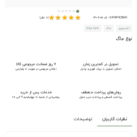
star
star
star
star
star
GP-NFXZMH - کد 140705
(0 نظر)
اکسسوری
ماگ
blue lock
نوع ماگ
تحویل در کمترین زمان
۷ روز ضمانت مرجوعی کالا
امکان تحویل با پیک فوری و چاپار
امکان مرجوعی در صورت نا رضایتی
روش‌های پرداخت منعطف
خدمات پس از خرید
پرداخت قسطی و پرداخت درب منزل
پشتیبانی از شنبه تا چهارشنبه 9 الی 18
نظرات کاربران
توضیحات