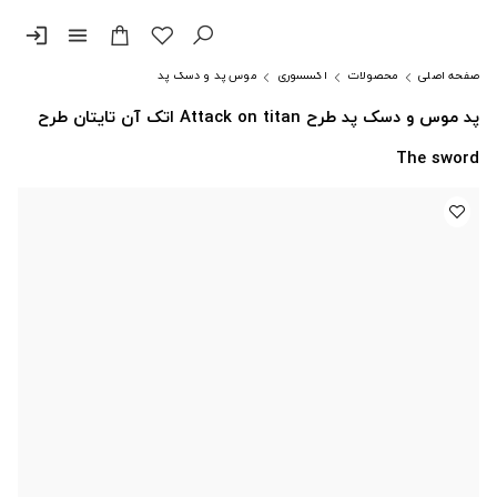
login
menu
صفحه اصلی
محصولات
اکسسوری
موس پد و دسک پد
پد موس و دسک پد طرح Attack on titan اتک آن تایتان طرح
The sword