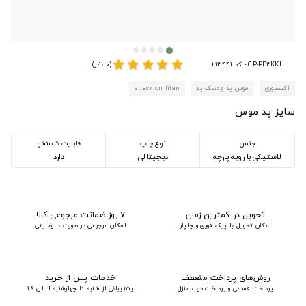
star
star
star
star
star
GP-PF3KKH - کد 213441
(0 نظر)
اکسسوری
موس پد و دسک پد
attack on titan
سایز پد موس
جنس
نوع چاپ
قابلیت شستشو
لاستیکی با رویه پارچه
دیجیتالی
دارد
تحویل در کمترین زمان
۷ روز ضمانت مرجوعی کالا
امکان تحویل با پیک فوری و چاپار
امکان مرجوعی در صورت نا رضایتی
روش‌های پرداخت منعطف
خدمات پس از خرید
پرداخت قسطی و پرداخت درب منزل
پشتیبانی از شنبه تا چهارشنبه 9 الی 18