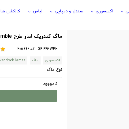
ی
اکسسوری
صندل و دمپایی
لباس
کالکشن ها
keyboard_arrow_down
keyboard_arrow_down
keyboard_arrow_down
keyboard_arrow_down
ماگ کندریک لمار طرح Be Humble
GP-PF3WPH - کد 205696
star
اکسسوری
ماگ
kendrick lamar
نوع ماگ
ناموجود