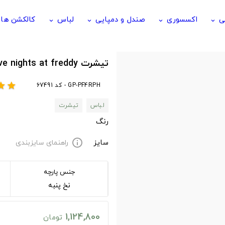
ی
اکسسوری
صندل و دمپایی
لباس
کالکشن ها
keyboard_arrow_down
keyboard_arrow_down
keyboard_arrow_down
keyboard_arrow_down
تیشرت Five nights at freddy طرح Foxy the Pirate Fox
GP-PF4RPH - کد 67491
tar
star
لباس
تیشرت
رنگ
سایز
راهنمای سایزبندی
info
جنس پارچه
نخ پنبه
1,124,800
تومان