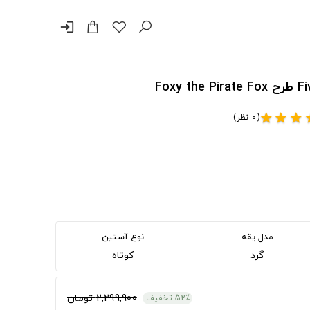
login
(0 نظر)
star
star
star
s
مدل یقه
نوع آستین
گرد
کوتاه
2,299,900 تومان
52٪ تخفیف