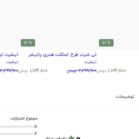
% 51
% 51
تی شرت طرح اسکلت هنری پانیشر
تیشرت لیل
تیشرت
تیشرت
2,299,900
1,124,800
2,299,900
1,124,800
تومان
تومان
تومان
توضیحات
مجموع امتیازات
5
۰
4
star
براساس 0 نفر