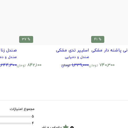
% 37
% 41
نی پاشنه دار مشکی
اسلیپر تدی مشکی
صندل زنان
صندل و دمپایی
صندل و دمپ
1,244,300
842,100
1,339,000
740,300
تومان
تومان
تومان
مجموع امتیازات
5
۰
4
star
براساس 0 نفر