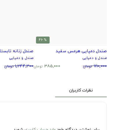
% 46
صندل دمپایی هرمس سفید
صندل زنانه تابستا
صندل و دمپایی
صندل و دمپایی
1,244,300
385,000
710,000
تومان
تومان
تومان
نظرات کاربران
برای نوشتن دیدگاه خود
وارد حساب کاربری
شوید.