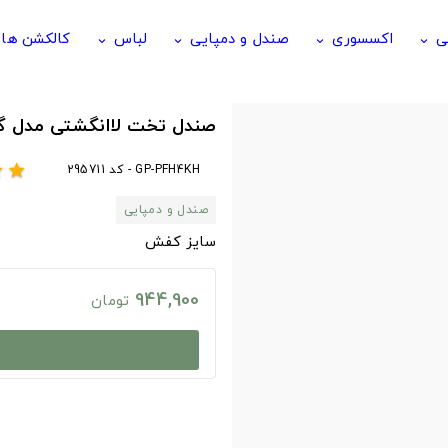
ی
اکسسوری
صندل و دمپایی
لباس
کالکشن ها
keyboard_arrow_down
keyboard_arrow_down
keyboard_arrow_down
keyboard_arrow_down
صندل تخت لاانگشتی مدل گل
GP-PFH4KH - کد 295711
ar
star
صندل و دمپایی
سایز کفش
944,900
تومان