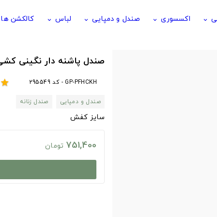
ی
اکسسوری
صندل و دمپایی
لباس
کالکشن ها
keyboard_arrow_down
keyboard_arrow_down
keyboard_arrow_down
keyboard_arrow_down
صندل پاشنه دار نگینی کشی
GP-PFHCKH - کد 295549
star
صندل و دمپایی
صندل زنانه
سایز کفش
751,400
تومان