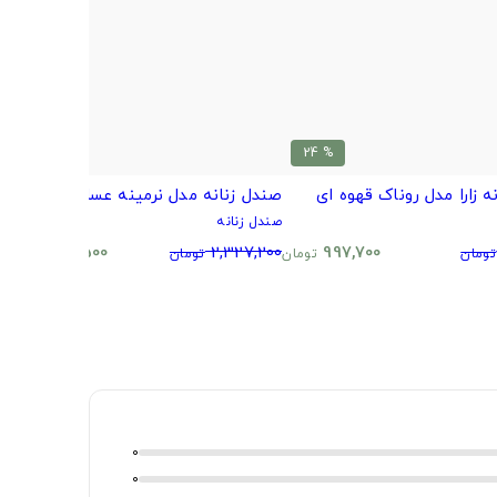
% 37
% 24
ه زارا مدل روناک قهوه ای
صندل زنانه مدل نرمینه عسلی
ص
صندل زنانه
ص
0
1,461,500
2,327,200
997,700
تومان
تومان
تومان
تومان
0
0