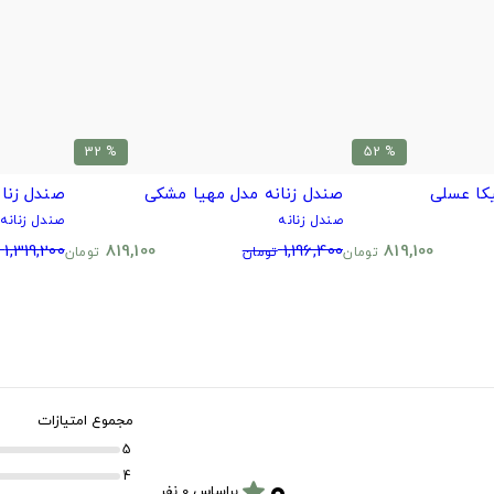
% 32
% 52
کا عسلی
صندل زنانه مدل مهیا مشکی
صندل زنان
صندل زنانه
صندل زنانه
1,319,200
819,100
1,196,400
819,100
تومان
تومان
تومان
مجموع امتیازات
5
۰
4
star
براساس 0 نفر