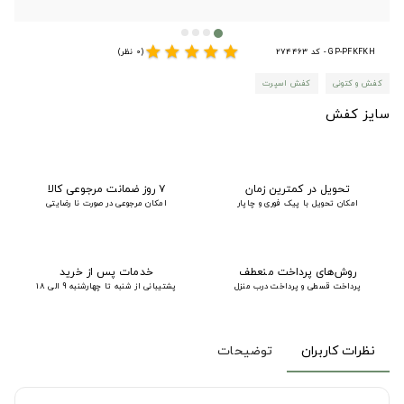
star
star
star
star
star
GP-PFKFKH - کد 274463
(0 نظر)
کفش و کتونی
کفش اسپرت
سایز کفش
تحویل در کمترین زمان
۷ روز ضمانت مرجوعی کالا
امکان تحویل با پیک فوری و چاپار
امکان مرجوعی در صورت نا رضایتی
روش‌های پرداخت منعطف
خدمات پس از خرید
پرداخت قسطی و پرداخت درب منزل
پشتیبانی از شنبه تا چهارشنبه 9 الی 18
نظرات کاربران
توضیحات