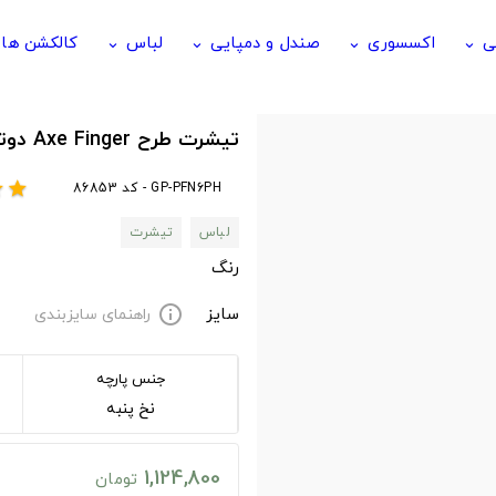
ی
اکسسوری
صندل و دمپایی
لباس
کالکشن ها
keyboard_arrow_down
keyboard_arrow_down
keyboard_arrow_down
keyboard_arrow_down
تیشرت طرح Axe Finger دوتا دو
GP-PFN6PH - کد 86853
r
star
لباس
تیشرت
رنگ
سایز
راهنمای سایزبندی
info
جنس پارچه
نخ پنبه
1,124,800
تومان