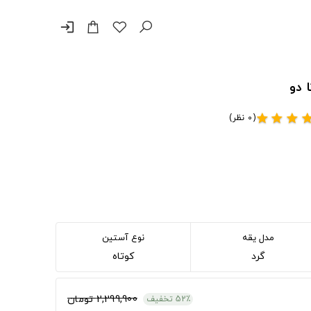
login
(0 نظر)
star
star
star
sta
مدل یقه
نوع آستین
گرد
کوتاه
2,299,900 تومان
52٪ تخفیف