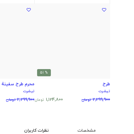
% 51
طرح
محرم طرح سفینة ا
تیشرت
تیشرت
2,299,900
1,124,800
2,299,900
تومان
تومان
تومان
مشخصات
نظرات کاربران