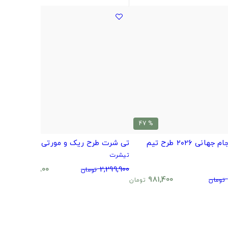
% 51
% 47
مینیمال جام جهانی ۲۰۲۶ طرح تیم
تی شرت طرح ریک و مورتی
s
تیشرت
ت
0
1,124,800
2,299,900
تومان
تومان
981,400
تومان
تومان