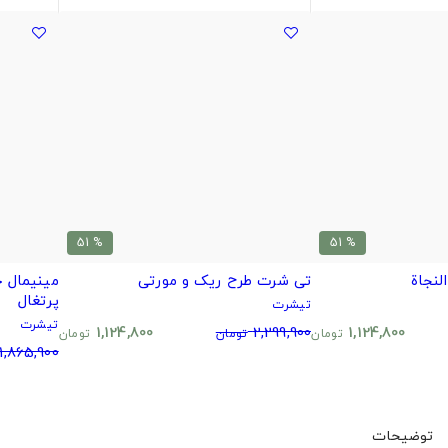
% 51
% 51
لنجاة
تی شرت طرح ریک و مورتی
پرتغال
تیشرت
تیشرت
1,124,800
2,299,900
1,124,800
تومان
تومان
تومان
1,865,900
توضیحات