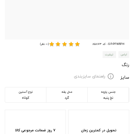
star
star
star
star
star
GP-PFNRPH - کد 85873
(0 نظر)
لباس
تیشرت
رنگ
راهنمای سایزبندی
info
سایز
جنس پارچه
مدل یقه
نوع آستین
نخ پنبه
گرد
کوتاه
تحویل در کمترین زمان
۷ روز ضمانت مرجوعی کالا