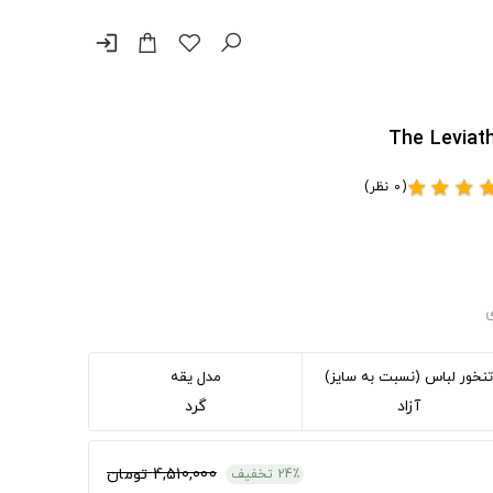
login
(0 نظر)
star
star
star
st
ی
تنخور لباس (نسبت به سایز)
مدل یقه
آزاد
گرد
4,510,000 تومان
24٪ تخفیف