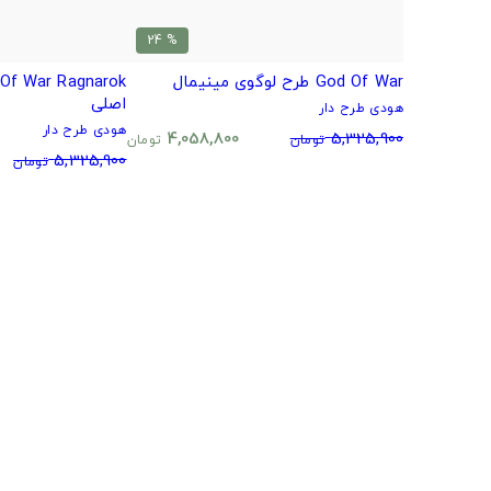
% 24
God Of War طرح لوگوی مینیمال
اصلی
هودی طرح دار
هودی طرح دار
4,058,800
5,325,900
تومان
تومان
5,325,900
تومان