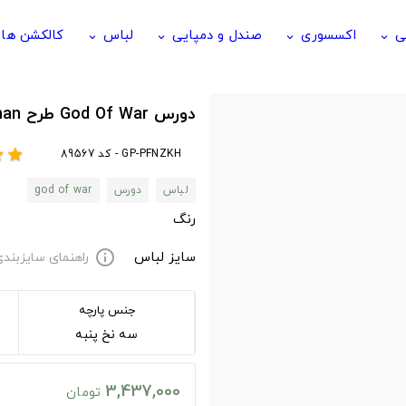
ی
اکسسوری
صندل و دمپایی
لباس
کالکشن ها
keyboard_arrow_down
keyboard_arrow_down
keyboard_arrow_down
keyboard_arrow_down
دورس God Of War طرح The Leviathan
GP-PFNZKH - کد 89567
ar
star
لباس
دورس
god of war
رنگ
سایز لباس
راهنمای سایزبند
info
جنس پارچه
سه نخ پنبه
3,437,000
تومان