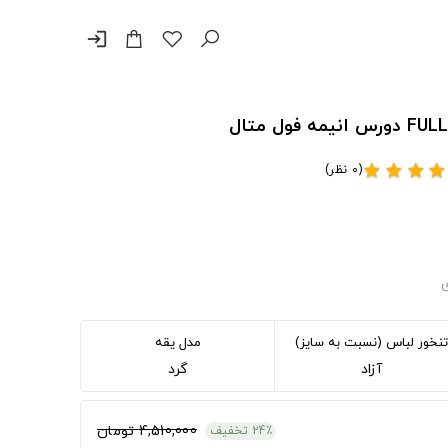
login
(0 نظر)
star
star
star
star
ی
تنخور لباس (نسبت به سایز)
مدل یقه
آزاد
گرد
4,510,000 تومان
24٪ تخفیف