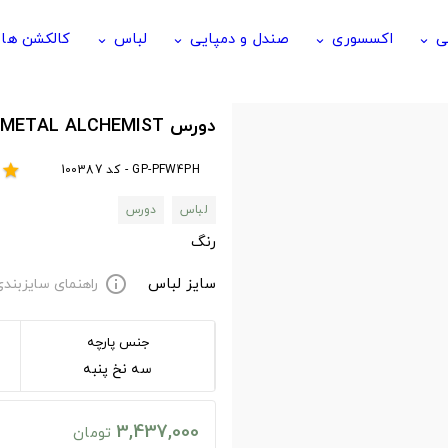
ی
اکسسوری
صندل و دمپایی
لباس
کالکشن ها
keyboard_arrow_down
keyboard_arrow_down
keyboard_arrow_down
keyboard_arrow_down
دورس FULLMETAL ALCHEMIST دورس انیمه فول متال
GP-PFW4PH - کد 100387
star
لباس
دورس
رنگ
سایز لباس
راهنمای سایزبند
info
جنس پارچه
سه نخ پنبه
3,437,000
تومان