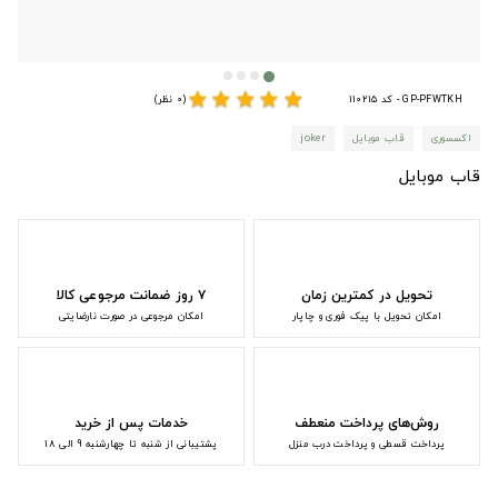
star
star
star
star
star
GP-PFWTKH - کد 110215
(0 نظر)
اکسسوری
قاب موبایل
joker
قاب موبایل
تحویل در کمترین زمان
۷ روز ضمانت مرجوعی کالا
امکان تحویل با پیک فوری و چاپار
امکان مرجوعی در صورت نارضایتی
روش‌های پرداخت منعطف
خدمات پس از خرید
پرداخت قسطی و پرداخت درب منزل
پشتیبانی از شنبه تا چهارشنبه 9 الی 18