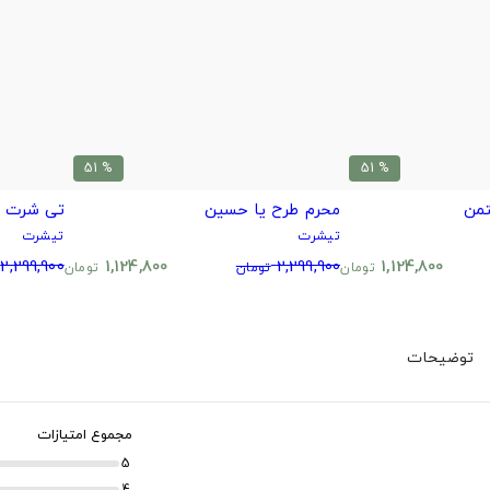
% 51
% 51
محرم طرح یا حسین
تی شرت ک
تیشرت
تیشرت
2,299,900
1,124,800
2,299,900
1,124,800
تومان
تومان
تومان
توضیحات
مجموع امتیازات
5
4