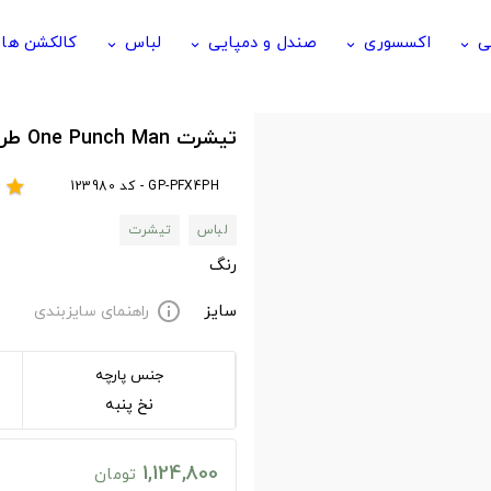
ی
اکسسوری
صندل و دمپایی
لباس
کالکشن ها
keyboard_arrow_down
keyboard_arrow_down
keyboard_arrow_down
keyboard_arrow_down
تیشرت One Punch Man طرح Saitama One Punch-Man
GP-PFX4PH - کد 123980
r
star
لباس
تیشرت
رنگ
سایز
راهنمای سایزبندی
info
جنس پارچه
نخ پنبه
1,124,800
تومان