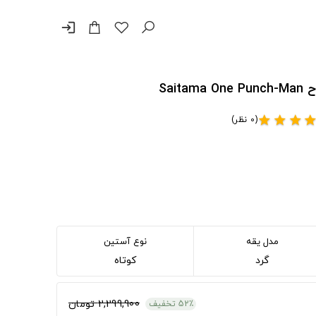
login
(0 نظر)
star
star
star
sta
مدل یقه
نوع آستین
گرد
کوتاه
2,299,900 تومان
52٪ تخفیف