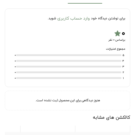
وارد حساب کاربری
برای نوشتن دیدگاه خود
شوید.
۰
star
براساس 0 نفر
مجموع امتیازات
0
5
0
4
0
3
0
2
0
1
هنوز دیدگاهی برای این محصول ثبت نشده است.
کالکشن های مشابه