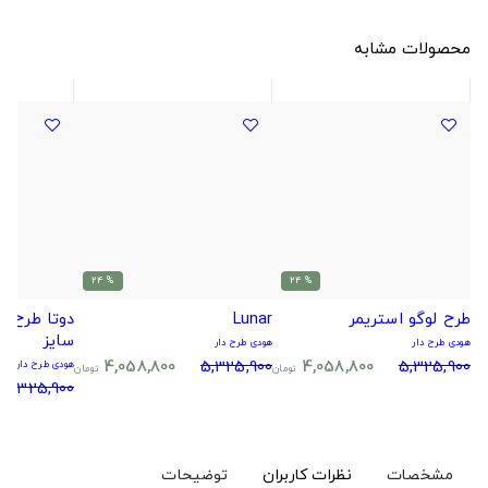
محصولات مشابه
% 24
% 24
طرح لوگو استریمر
Lunar
سایز
هودی طرح دار
هودی طرح دار
4,058,800
5,325,900
4,058,800
5,325,900
هودی طرح دار
تومان
تومان
5,325,900
مشخصات
نظرات کاربران
توضیحات