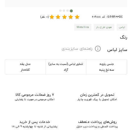
star
star
star
star
star
GP-RF33DC - کد 209188
(0 نظر)
لباس
هودی طرح دار
Metallica
رنگ
راهنمای سایزبندی
info
سایز لباس
جنس پارچه
تنخور لباس (نسبت به سایز)
مدل یقه
سه نخ پنبه
آزاد
کلاه‌دار
تحویل در کمترین زمان
۷ روز ضمانت مرجوعی کالا
امکان تحویل با پیک فوری و چاپار
امکان مرجوعی در صورت نا رضایتی
روش‌های پرداخت منعطف
خدمات پس از خرید
پرداخت قسطی و پرداخت درب منزل
پشتیبانی از شنبه تا چهارشنبه 9 الی 18