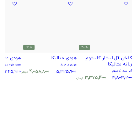
% 24
% 30
کفش آل استار کاستوم
هودی متالیکا
هودی متالی
زنانه متالیکا
هودی طرح دار
هودی طرح دار
5,325,900
4,058,800
5,325,900
آل استار کاستوم
تومان
3,375,400
4,803,200
تومان