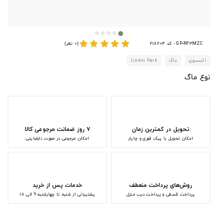
star
star
star
star
star
GP-RF3MZC - کد 218204
(0 نظر)
اکسسوری
ماگ
Linkin Park
نوع ماگ
تحویل در کمترین زمان
۷ روز ضمانت مرجوعی کالا
امکان تحویل با پیک فوری و چاپار
امکان مرجوعی در صورت نارضایتی
روش‌های پرداخت منعطف
خدمات پس از خرید
پرداخت قسطی و پرداخت درب منزل
پشتیبانی از شنبه تا چهارشنبه 9 الی 18