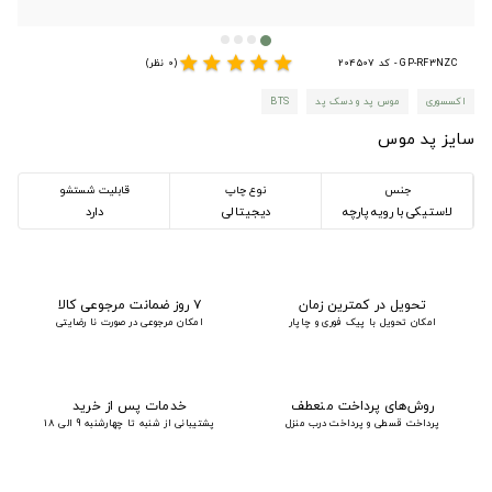
star
star
star
star
star
GP-RF3NZC - کد 204507
(0 نظر)
اکسسوری
موس پد و دسک پد
BTS
سایز پد موس
جنس
نوع چاپ
قابلیت شستشو
لاستیکی با رویه پارچه
دیجیتالی
دارد
تحویل در کمترین زمان
۷ روز ضمانت مرجوعی کالا
امکان تحویل با پیک فوری و چاپار
امکان مرجوعی در صورت نا رضایتی
روش‌های پرداخت منعطف
خدمات پس از خرید
پرداخت قسطی و پرداخت درب منزل
پشتیبانی از شنبه تا چهارشنبه 9 الی 18