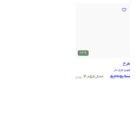
% 24
طرح
هودی طرح دار
4,058,800
5,325,900
تومان