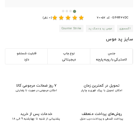
star
star
star
star
star
GP-RF47DC - کد 70057
(0 نظر)
اکسسوری
موس پد و دسک پد
Counter Strike
سایز پد موس
جنس
نوع چاپ
قابلیت شستشو
لاستیکی با رویه پارچه
دیجیتالی
دارد
تحویل در کمترین زمان
۷ روز ضمانت مرجوعی کالا
امکان تحویل با پیک فوری و چاپار
امکان مرجوعی در صورت نا رضایتی
روش‌های پرداخت منعطف
خدمات پس از خرید
پرداخت قسطی و پرداخت درب منزل
پشتیبانی از شنبه تا چهارشنبه 9 الی 18