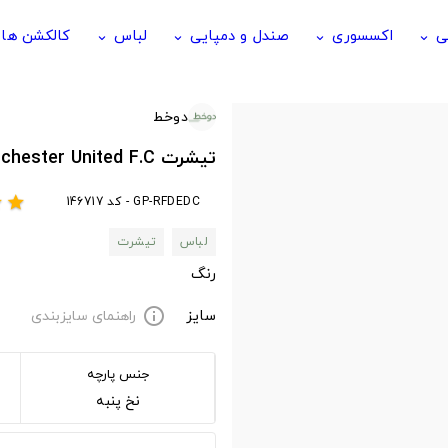
ی
اکسسوری
صندل و دمپایی
لباس
کالکشن ها
keyboard_arrow_down
keyboard_arrow_down
keyboard_arrow_down
keyboard_arrow_down
دوخط
تیشرت Manchester United F.C طرح Manchester Football Legends
GP-RFDEDC - کد 146717
r
star
لباس
تیشرت
رنگ
سایز
راهنمای سایزبندی
info
جنس پارچه
نخ پنبه