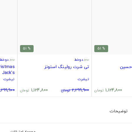
% 51
% 51
دوخط
دوخط
حسین
تی شرت رولینگ استونز
Jack's
تیشرت
تیشرت
,299,900
1,124,800
2,299,900
1,124,800
تومان
تومان
تومان
توضیحات
مجموع امتیازات