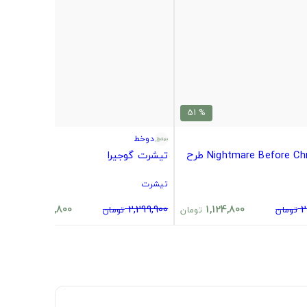
% 51
% 51
دوخط
Nightmare Before Christmas طرح
تیشرت گوجیرا
تیشرت
1,124,800
2,299,900
1,124,800
2
تومان
تومان
تومان
تومان