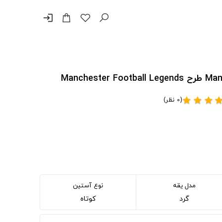
login
(0 نظر)
star
star
star
sta
مدل یقه
نوع آستین
گرد
کوتاه