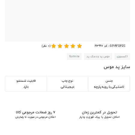
star
star
star
star
star
GP-RFDPZC - کد 193997
(0 نظر)
اکسسوری
موس پد و دسک پد
fortnite
سایز پد موس
جنس
نوع چاپ
قابلیت شستشو
لاستیکی با رویه پارچه
دیجیتالی
دارد
تحویل در کمترین زمان
۷ روز ضمانت مرجوعی کالا
امکان تحویل با پیک فوری و چاپار
امکان مرجوعی در صورت نا رضایتی