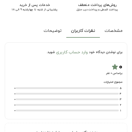
روش‌های پرداخت منعطف
خدمات پس از خرید
پرداخت قسطی و پرداخت درب منزل
پشتیبانی از شنبه تا چهارشنبه 9 الی 18
مشخصات
نظرات کاربران
توضیحات
وارد حساب کاربری
برای نوشتن دیدگاه خود
شوید.
۰
star
براساس 0 نفر
مجموع امتیازات
0
5
0
4
0
3
0
2
0
1