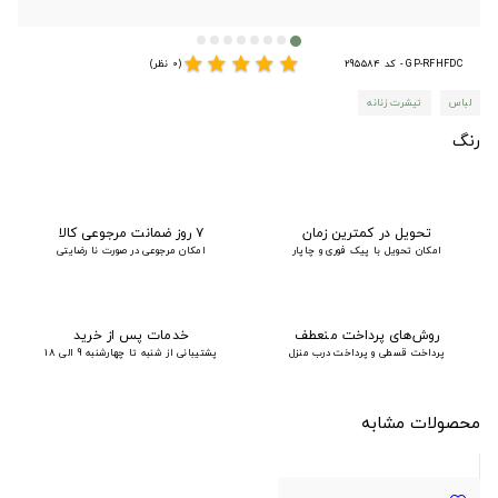
star
star
star
star
star
GP-RFHFDC - کد 295584
(0 نظر)
لباس
تیشرت زنانه
رنگ
تحویل در کمترین زمان
۷ روز ضمانت مرجوعی کالا
امکان تحویل با پیک فوری و چاپار
امکان مرجوعی در صورت نا رضایتی
روش‌های پرداخت منعطف
خدمات پس از خرید
پرداخت قسطی و پرداخت درب منزل
پشتیبانی از شنبه تا چهارشنبه 9 الی 18
محصولات مشابه