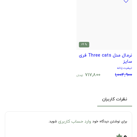
% 29
نرمال مدل Three cats فری
سایز
تیشرت زنانه
717,800
1,004,900
تومان
نظرات کاربران
وارد حساب کاربری
برای نوشتن دیدگاه خود
شوید.
۰
star