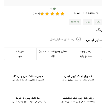
star
star
star
star
star
GP-RFW8DC - کد 98639
(0 نظر)
لباس
دورس
fortnite
رنگ
راهنمای سایزبندی
info
سایز لباس
جنس پارچه
تنخور لباس (نسبت به سایز)
مدل یقه
سه نخ پنبه
آزاد
گرد
تحویل در کمترین زمان
۷ روز ضمانت مرجوعی کالا
امکان تحویل با پیک فوری و چاپار
امکان مرجوعی در صورت نا رضایتی
روش‌های پرداخت منعطف
خدمات پس از خرید
پرداخت قسطی و پرداخت درب منزل
پشتیبانی از شنبه تا چهارشنبه 9 الی 18