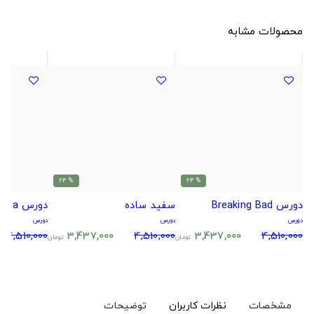
محصولات مشابه
% 24
% 24
دورس Breaking Bad
سفید ساده
دورس Anathema
دورس
دورس
دورس
4,510,000
3,437,000
4,510,000
3,437,000
4,510,000
تومان
تومان
مشخصات
نظرات کاربران
توضیحات