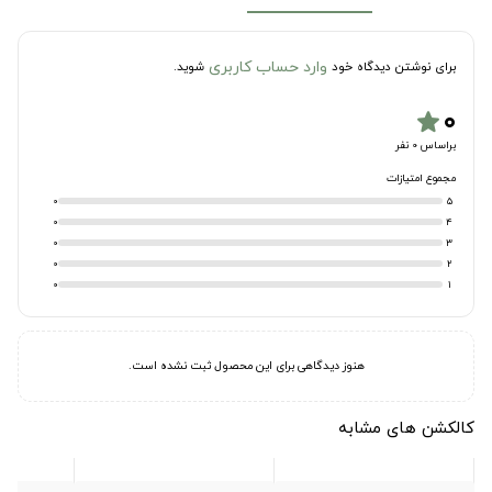
وارد حساب کاربری
برای نوشتن دیدگاه خود
شوید.
۰
star
براساس 0 نفر
مجموع امتیازات
0
5
0
4
0
3
0
2
0
1
هنوز دیدگاهی برای این محصول ثبت نشده است.
کالکشن های مشابه