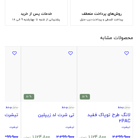
روش‌های پرداخت منعطف
خدمات پس از خرید
پرداخت قسطی و پرداخت درب منزل
پشتیبانی از شنبه تا چهارشنبه 9 الی 18
محصولات مشابه
% 51
% 51
دوخط
دوخط
دوخط
لانگ طرح توپاک فقید
تی شرت لد زیپلین
تیشرت وا
2PAC
تیشرت
تیشرت
تیشرت
2,299,900
1,124,800
2,299,900
1,124,800
2,299,900
تومان
تومان