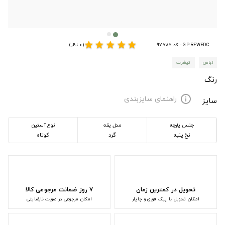
star
star
star
star
star
GP-RFWEDC - کد 97785
(0 نظر)
لباس
تیشرت
رنگ
راهنمای سایزبندی
info
سایز
جنس پارچه
مدل یقه
نوع آستین
نخ پنبه
گرد
کوتاه
تحویل در کمترین زمان
۷ روز ضمانت مرجوعی کالا
امکان تحویل با پیک فوری و چاپار
امکان مرجوعی در صورت نارضایتی