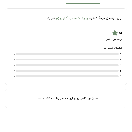
وارد حساب کاربری
برای نوشتن دیدگاه خود
شوید.
۰
star
براساس 0 نفر
مجموع امتیازات
0
5
0
4
0
3
0
2
0
1
هنوز دیدگاهی برای این محصول ثبت نشده است.