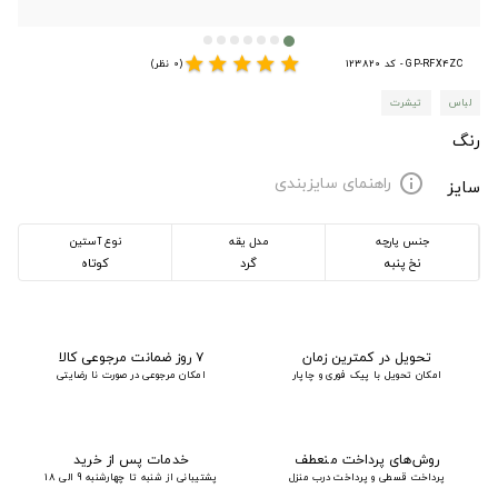
star
star
star
star
star
GP-RFX4ZC - کد 123820
(0 نظر)
لباس
تیشرت
رنگ
راهنمای سایزبندی
info
سایز
جنس پارچه
مدل یقه
نوع آستین
نخ پنبه
گرد
کوتاه
تحویل در کمترین زمان
۷ روز ضمانت مرجوعی کالا
امکان تحویل با پیک فوری و چاپار
امکان مرجوعی در صورت نا رضایتی
روش‌های پرداخت منعطف
خدمات پس از خرید
پرداخت قسطی و پرداخت درب منزل
پشتیبانی از شنبه تا چهارشنبه 9 الی 18