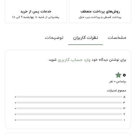
روش‌های پرداخت منعطف
خدمات پس از خرید
پرداخت قسطی و پرداخت درب منزل
پشتیبانی از شنبه تا چهارشنبه 9 الی 18
مشخصات
نظرات کاربران
توضیحات
وارد حساب کاربری
برای نوشتن دیدگاه خود
شوید.
۰
star
براساس 0 نفر
مجموع امتیازات
0
5
0
4
0
3
0
2
0
1