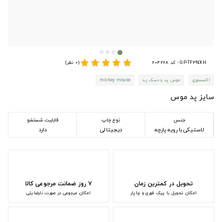
star
star
star
star
star
GP-TF3NXH - کد 204268
(0 نظر)
اکسسوری
موس پد و دسک پد
mickey mouse
سایز پد موس
جنس
نوع چاپ
قابلیت شستشو
لاستیکی با رویه پارچه
دیجیتالی
دارد
تحویل در کمترین زمان
۷ روز ضمانت مرجوعی کالا
امکان تحویل با پیک فوری و چاپار
امکان مرجوعی در صورت نارضایتی