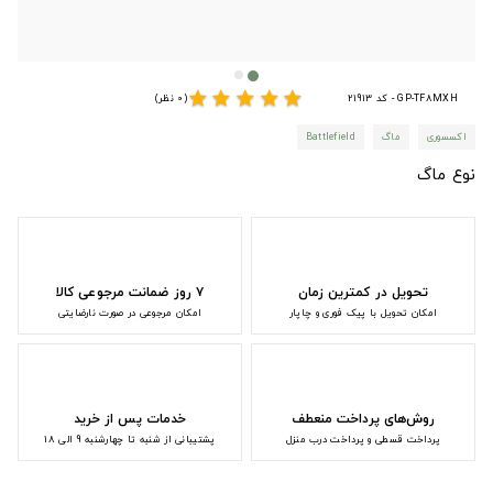
star
star
star
star
star
GP-TF8MXH - کد 21913
(0 نظر)
اکسسوری
ماگ
Battlefield
نوع ماگ
تحویل در کمترین زمان
۷ روز ضمانت مرجوعی کالا
امکان تحویل با پیک فوری و چاپار
امکان مرجوعی در صورت نارضایتی
روش‌های پرداخت منعطف
خدمات پس از خرید
پرداخت قسطی و پرداخت درب منزل
پشتیبانی از شنبه تا چهارشنبه 9 الی 18