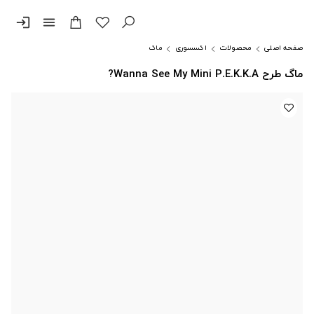
login
menu
صفحه اصلی
محصولات
اکسسوری
ماگ
ماگ طرح Wanna See My Mini P.E.K.K.A?