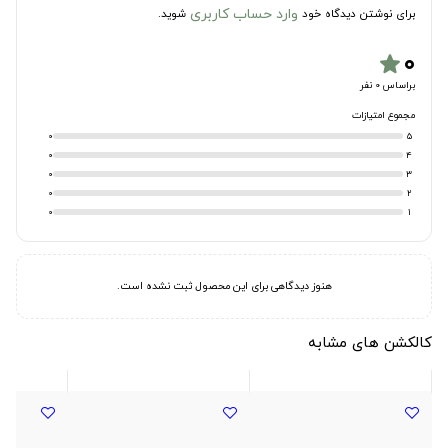
وارد حساب کاربری
برای نوشتن دیدگاه خود
شوید.
۰
star
براساس 0 نفر
مجموع امتیازات
0
5
0
4
0
3
0
2
0
1
هنوز دیدگاهی برای این محصول ثبت نشده است.
کالکشن های مشابه