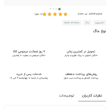
star
star
star
star
star
GP-TF8U2H - کد 16147
(0 نظر)
اکسسوری
ماگ
clash of clans
نوع ماگ
تحویل در کمترین زمان
۷ روز ضمانت مرجوعی کالا
امکان تحویل با پیک فوری و چاپار
امکان مرجوعی در صورت نا رضایتی
روش‌های پرداخت منعطف
خدمات پس از خرید
پرداخت قسطی و پرداخت درب منزل
پشتیبانی از شنبه تا چهارشنبه 9 الی 18
نظرات کاربران
توضیحات