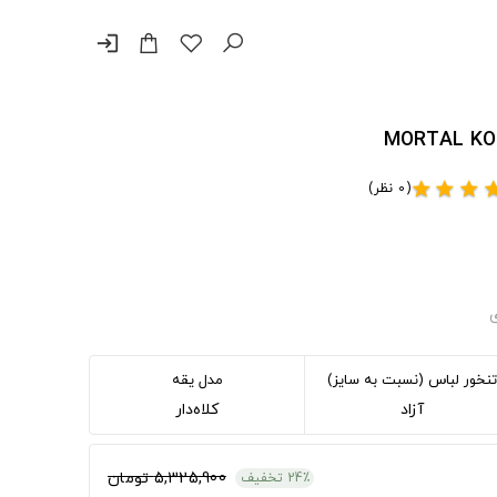
login
(0 نظر)
star
star
star
st
ی
تنخور لباس (نسبت به سایز)
مدل یقه
آزاد
کلاه‌دار
5,325,900 تومان
24٪ تخفیف