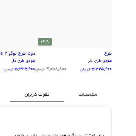
% 24
طرح
دوتا طرح لوگو Dota 2
هودی طرح دار
هودی طرح دار
5,325,900
4,058,800
5,325,900
تومان
تومان
تومان
مشخصات
نظرات کاربران
برای نوشتن دیدگاه خود
وارد حساب کاربری
شوید.