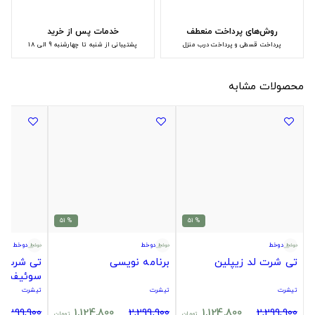
روش‌های پرداخت منعطف
خدمات پس از خرید
پرداخت قسطی و پرداخت درب منزل
پشتیبانی از شنبه تا چهارشنبه 9 الی 18
محصولات مشابه
% 51
% 51
دوخط
دوخط
دوخط
تی شرت لد زیپلین
برنامه نویسی
تی شرت ک
سوئیفت
تیشرت
تیشرت
تیشرت
2,299,900
1,124,800
2,299,900
1,124,800
2,299,900
تومان
تومان