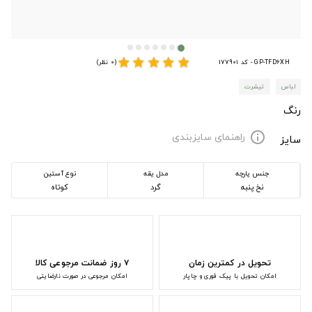
star
star
star
star
star
GP-TFD6XH - کد 177901
(0 نظر)
لباس
تیشرت
رنگ
راهنمای سایزبندی
info
سایز
جنس پارچه
مدل یقه
نوع آستین
نخ پنبه
گرد
کوتاه
تحویل در کمترین زمان
۷ روز ضمانت مرجوعی کالا
امکان تحویل با پیک فوری و چاپار
امکان مرجوعی در صورت نارضایتی