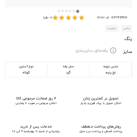
star
star
star
star
star
GP-TFDTXH - کد 171181
(0 نظر)
لباس
تیشرت
رنگ
راهنمای سایزبندی
info
سایز
جنس پارچه
مدل یقه
نوع آستین
نخ پنبه
گرد
کوتاه
تحویل در کمترین زمان
۷ روز ضمانت مرجوعی کالا
امکان تحویل با پیک فوری و چاپار
امکان مرجوعی در صورت نا رضایتی
روش‌های پرداخت منعطف
خدمات پس از خرید
پرداخت قسطی و پرداخت درب منزل
پشتیبانی از شنبه تا چهارشنبه 9 الی 18