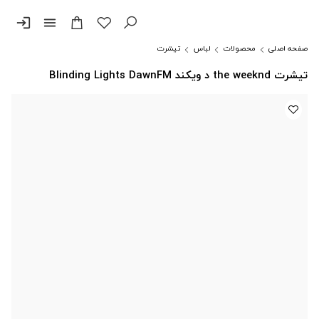
login
menu
صفحه اصلی
محصولات
لباس
تیشرت
تیشرت the weeknd د ویکند Blinding Lights DawnFM