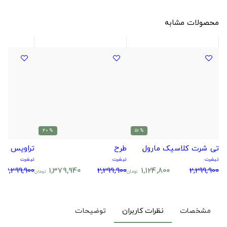
محصولات مشابه
% 40
% 51
تی شرت کلاسیک مارول
طرح
تراویس اس
تیشرت
تیشرت
تیشرت
2,299,900
1,379,940
2,299,900
1,124,800
2,299,900
تومان
تومان
مشخصات
نظرات کاربران
توضیحات