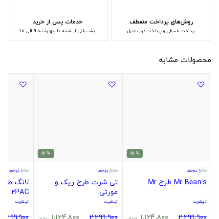
روش‌های پرداخت منعطف
خدمات پس از خرید
پرداخت قسطی و پرداخت درب منزل
پشتیبانی از شنبه تا چهارشنبه 9 الی 18
محصولات مشابه
% 51
% 51
دوخط
دوخط
دوخط
Mr Bean's طرح Mr.
تی شرت طرح ریک و
لانگ طرح 
مورتی
2PAC
تیشرت
تیشرت
تیشرت
2,299,900
1,124,800
2,299,900
1,124,800
2,299,900
تومان
تومان