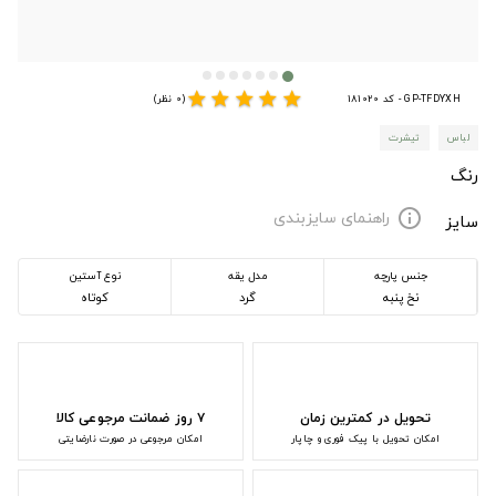
star
star
star
star
star
GP-TFDYXH - کد 181020
(0 نظر)
لباس
تیشرت
رنگ
راهنمای سایزبندی
info
سایز
جنس پارچه
مدل یقه
نوع آستین
نخ پنبه
گرد
کوتاه
تحویل در کمترین زمان
۷ روز ضمانت مرجوعی کالا
امکان تحویل با پیک فوری و چاپار
امکان مرجوعی در صورت نارضایتی