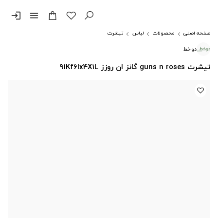
login
menu
صفحه اصلی
محصولات
لباس
تیشرت
دوخط
تیشرت guns n roses گانز ان روزز 91Kf6lx4X1L