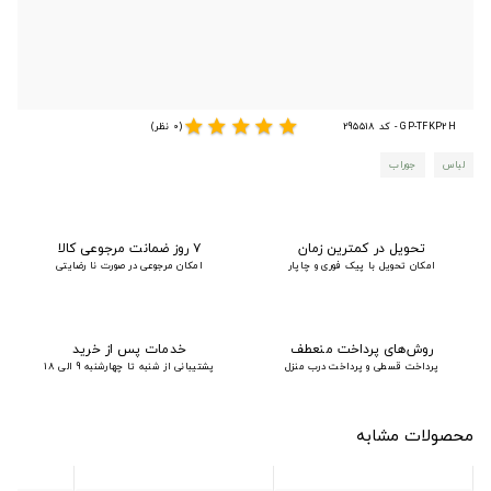
star
star
star
star
star
GP-TFKP2H - کد 295518
(0 نظر)
لباس
جوراب
تحویل در کمترین زمان
۷ روز ضمانت مرجوعی کالا
امکان تحویل با پیک فوری و چاپار
امکان مرجوعی در صورت نا رضایتی
روش‌های پرداخت منعطف
خدمات پس از خرید
پرداخت قسطی و پرداخت درب منزل
پشتیبانی از شنبه تا چهارشنبه 9 الی 18
محصولات مشابه