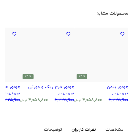
محصولات مشابه
% 24
% 24
هودی بتمن
هودی طرح ریک و مورتی
هودی bojack horseman
هودی طرح دار
هودی طرح دار
هودی طرح دار
5,325,900
4,058,800
5,325,900
4,058,800
5,325,900
تومان
تومان
مشخصات
نظرات کاربران
توضیحات