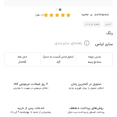
star
star
star
star
star
GP-TFN4XH - کد 75394
(0 نظر)
لباس
هودی طرح دار
رنگ
راهنمای سایزبندی
info
سایز لباس
جنس پارچه
تنخور لباس (نسبت به سایز)
مدل یقه
سه نخ پنبه
آزاد
کلاه‌دار
تحویل در کمترین زمان
۷ روز ضمانت مرجوعی کالا
امکان تحویل با پیک فوری و چاپار
امکان مرجوعی در صورت نا رضایتی
روش‌های پرداخت منعطف
خدمات پس از خرید
پرداخت قسطی و پرداخت درب منزل
پشتیبانی از شنبه تا چهارشنبه 9 الی 18