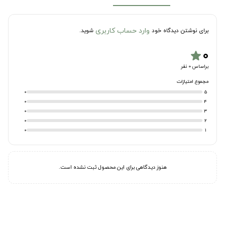
وارد حساب کاربری
برای نوشتن دیدگاه خود
شوید.
۰
star
براساس 0 نفر
مجموع امتیازات
0
5
0
4
0
3
0
2
0
1
هنوز دیدگاهی برای این محصول ثبت نشده است.