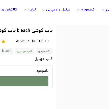
ی
اکسسوری
صندل و دمپایی
لباس
کالکشن ها
keyboard_arrow_down
keyboard_arrow_down
keyboard_arrow_down
keyboard_arrow_down
قاب گوشی bleach قاب گوشی انیمه بلیچ
GP-TFNEXH - کد 73256
r
star
اکسسوری
قاب موبایل
bleach
قاب موبایل
ناموجود