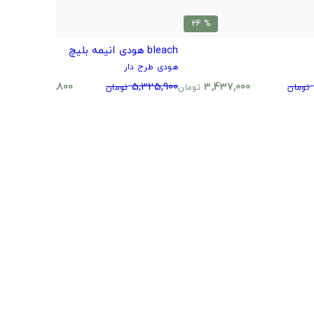
% 24
% 24
bleach هودی انیمه بلیچ
h
هودی طرح دار
ه
0
4,058,800
5,325,900
3,437,000
تومان
تومان
تومان
تومان