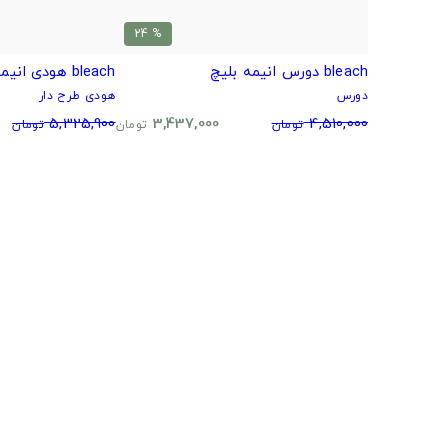
% 24
bleach دورس انیمه بلیچ
bleach هودی انیمه بلیچ
دورس
هودی طرح دار
5,325,900
3,437,000
4,510,000
تومان
تومان
تومان