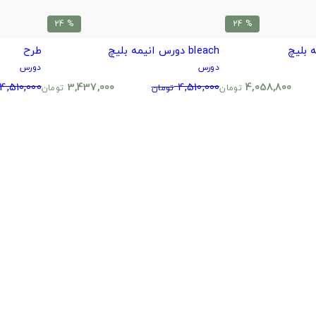
% 24
% 24
bleach دورس انیمه بلیچ
طرح
دورس
دورس
4,510,000
3,437,000
4,510,000
4,058,800
تومان
تومان
تومان