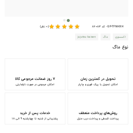
star
star
star
star
star
GP-TFNHXH - کد 82083
(0 نظر)
اکسسوری
ماگ
jujutsu kaisen
نوع ماگ
تحویل در کمترین زمان
۷ روز ضمانت مرجوعی کالا
امکان تحویل با پیک فوری و چاپار
امکان مرجوعی در صورت نارضایتی
روش‌های پرداخت منعطف
خدمات پس از خرید
پرداخت قسطی و پرداخت درب منزل
پشتیبانی از شنبه تا چهارشنبه 9 الی 18