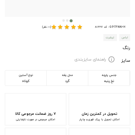
star
star
star
star
star
GP-TFNK2H - کد 81667
(0 نظر)
لباس
تیشرت
رنگ
راهنمای سایزبندی
info
سایز
جنس پارچه
مدل یقه
نوع آستین
نخ پنبه
گرد
کوتاه
تحویل در کمترین زمان
۷ روز ضمانت مرجوعی کالا
امکان تحویل با پیک فوری و چاپار
امکان مرجوعی در صورت نارضایتی