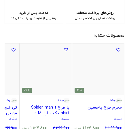
روش‌های پرداخت منعطف
خدمات پس از خرید
پرداخت قسطی و پرداخت درب منزل
پشتیبانی از شنبه تا چهارشنبه 9 الی 18
محصولات مشابه
% 51
% 51
دوخط
دوخط
دوخط
محرم طرح یاحسین
با طرح Spider man t
تی شرت ط
shirt تک سایز M و
مورتی
تیشرت
تیشرت
تیشرت
2,299,900
1,124,800
2,299,900
1,124,800
2,299,900
تومان
تومان